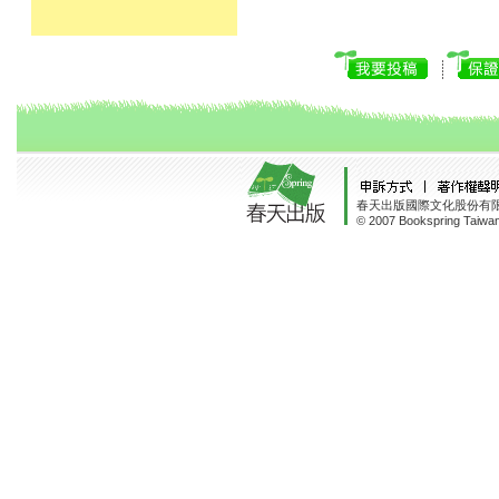
春天出版國際文化股份有限
© 2007 Bookspring Taiwan 